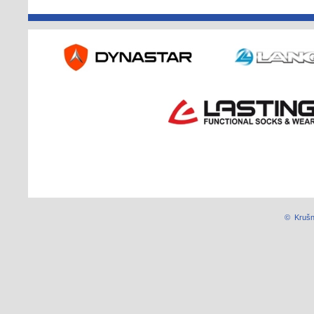
© Krušn